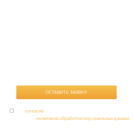
Оформим увеличение уставного капитала “под
ключ”: правильно составим решения, подготовим
пакет и зарегистрируем изменения в ЕГРЮЛ.
Даю
согласие
на обработку персональных данных в
соответствии с
политикой обработки персональных данных