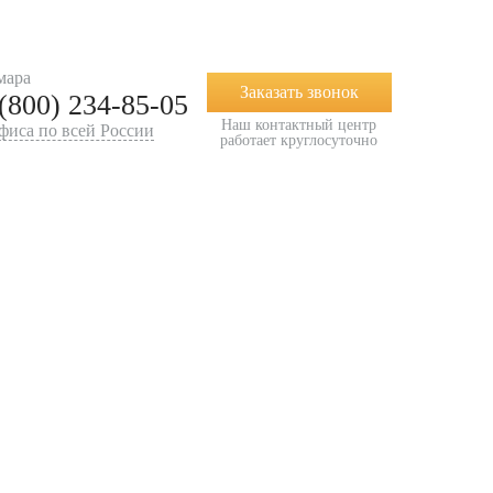
г
Центр недвижимости
Бизнес-гарант
мара
Заказать звонок
 (800) 234-85-05
Наш контактный центр
офиса по всей России
работает круглосуточно
Контакты
Дополнительные услуги
О нас
О