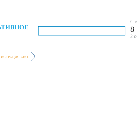
 услуги
Юридические услуги
Налоговый консалтин
Са
АТИВНОЕ
8
2 
ГИСТРАЦИЯ АНО
организация
Статьи
Налоговый консалтинг
Цены
РЕГИСТРАЦИЯ АН