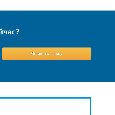
йчас?